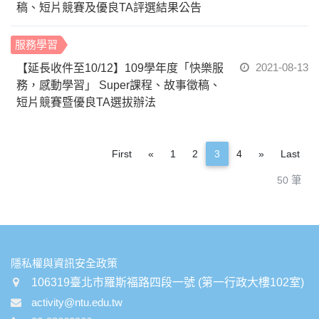
稿、短片競賽及優良TA評選結果公告
服務學習
2021-08-13
【延長收件至10/12】109學年度「快樂服
務，感動學習」 Super課程、故事徵稿、
短片競賽暨優良TA選拔辦法
Previous
Next
First
«
1
2
3
4
»
Last
50 筆
:::
隱私權與資訊安全政策
106319臺北市羅斯福路四段一號 (第一行政大樓102室)
activity@ntu.edu.tw